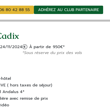
06 80 42 88 55
ADHÉREZ AU CLUB PARTENAIRE
Cadix
 24/11/2024
À partir de
950€*
*Sous réserve du prix des vols
-hôtel
VE ( hors taxes de séjour)
al Andalus 4*
ière avec remise de prix
vidéo